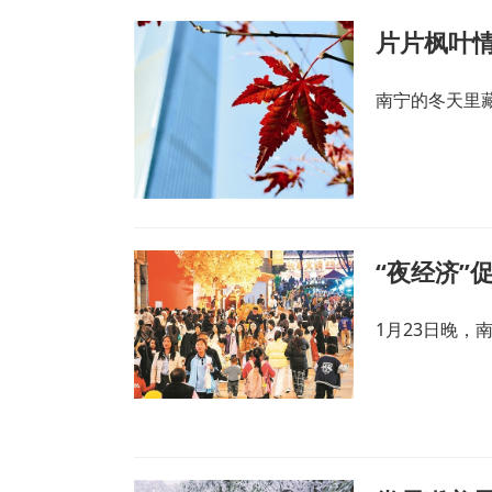
片片枫叶
南宁的冬天里
“夜经济”
1月23日晚，