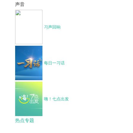
声音
习声回响
每日一习话
嗨！七点出发
热点专题