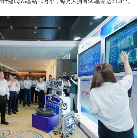
；累计建成5G基站16万个，每万人拥有5G基站达31.8个。