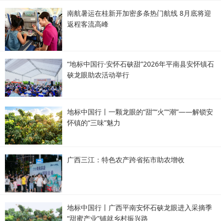
南航暑运在桂新开加密多条热门航线 8月底将迎
返程客流高峰
“地标中国行·安怀石硖甜”2026年平南县安怀镇石
硖龙眼助农活动举行
地标中国行丨一颗龙眼的“甜”“火”“潮”——解锁安
怀镇的“三味”魅力
广西三江：特色农产跨省拓市助农增收
地标中国行丨广西平南安怀石硖龙眼进入采摘季
“甜蜜产业”铺就乡村振兴路