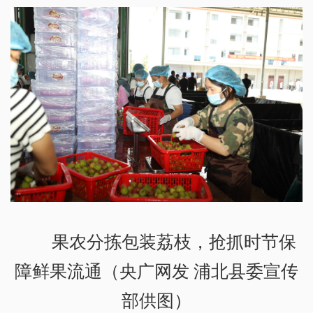
果农分拣包装荔枝，抢抓时节保
障鲜果流通（央广网发 浦北县委宣传
部供图）