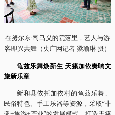
在努尔东·司马义的院落里，艺人与游
客即兴共舞（央广网记者 梁瑜琳 摄）
龟兹乐舞焕新生 天籁加依奏响文
旅新乐章
新和县依托加依村的龟兹乐舞、
民俗特色、手工乐器等资源，采取“非
遗+旅游+产业”的发展模式，打造天籁