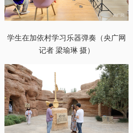
学生在加依村学习乐器弹奏（央广网
记者 梁瑜琳 摄）