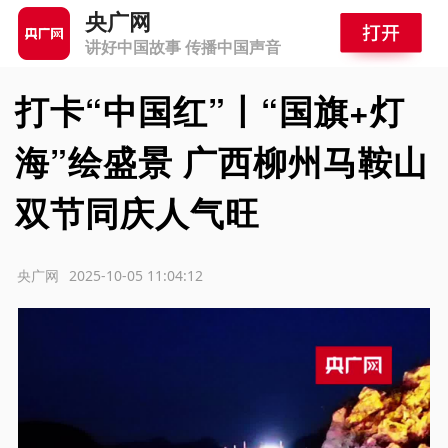
央广网
讲好中国故事 传播中国声音
打卡“中国红”丨“国旗+灯
海”绘盛景 广西柳州马鞍山
双节同庆人气旺
源：央广网
2025-10-05 11:04:12