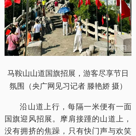
马鞍山山道国旗招展，游客尽享节日
氛围（央广网见习记者 滕艳娇 摄）
沿山道上行，每隔一米便有一面
国旗迎风招展。摩肩接踵的山道上，
没有拥挤的焦躁，只有快门声与欢笑