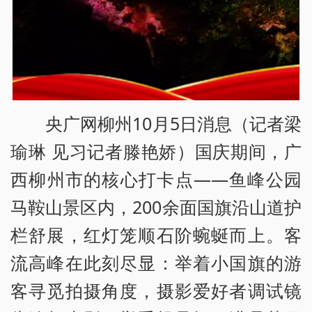
央广网柳州10月5日消息（记者梁
瑜琳 见习记者滕艳娇）国庆期间，广
西柳州市的核心打卡点——鱼峰公园
马鞍山景区内，200余面国旗沿山道护
栏舒展，红灯笼顺石阶蜿蜒而上。客
流高峰在此刻尽显：举着小国旗的游
客寻觅拍摄角度，摄影爱好者调试镜