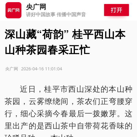
央广网
讲好中国故事 传播中国声音
深山藏“荷韵” 桂平西山本
山种茶园春采正忙
源：央广网
2026-04-16 11:01:04
近日，桂平市西山深处的本山种
茶园，云雾缭绕间，茶农们正弯腰穿
行，细心采摘今春最后一拨嫩芽。这
里出产的是西山茶中自带荷花香味的