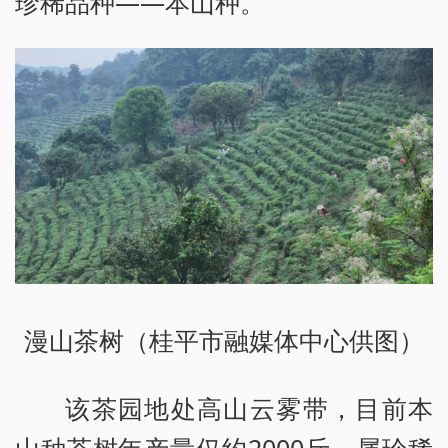
珍稀品种——本山种。
漫山茶树（桂平市融媒体中心供图）
该茶园地处高山云雾带，目前本
山种茶树年产量仅约2000斤，属珍稀