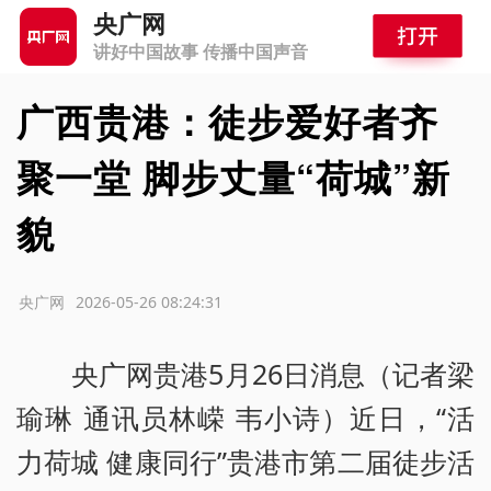
央广网
讲好中国故事 传播中国声音
广西贵港：徒步爱好者齐
聚一堂 脚步丈量“荷城”新
貌
源：央广网
2026-05-26 08:24:31
央广网贵港5月26日消息（记者梁
瑜琳 通讯员林嵘 韦小诗）近日，“活
力荷城 健康同行”贵港市第二届徒步活