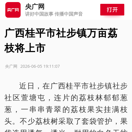
央广网
讲好中国故事 传播中国声音
广西桂平市社步镇万亩荔
枝将上市
源：央广网
2026-06-05 19:11:07
近日，在广西桂平市社步镇社步
社区萱塘屯，连片的荔枝林郁郁葱
葱，一串串青翠的荔枝果实挂满枝
头。不少荔枝树采取了套袋管护，果