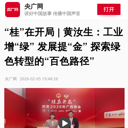
央广网
讲好中国故事 传播中国声音
“桂”在开局 | 黄汝生：工业
增“绿” 发展提“金” 探索绿
色转型的“百色路径”
源：央广网
2026-02-05 19:48:26
播
放