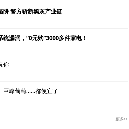
陷阱 警方斩断黑灰产业链
统漏洞，“0元购”3000多件家电！
坑你
、巨峰葡萄……都便宜了
更多>>