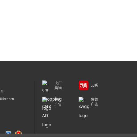
央广
云听
购物
平台
@cnr.cn
央广
象舞
广告
广告