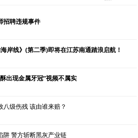
师招聘违规事件
海岸线》(第二季)即将在江苏南通踏浪启航！
桃酥出现金属牙冠”视频不属实
致八级伤残 该由谁来赔？
陷阱 警方斩断黑灰产业链