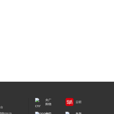
央广
云听
购物
平台
@cnr.cn
央广
象舞