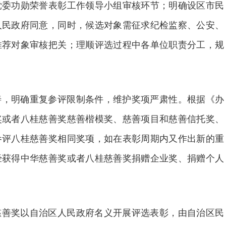
党委功勋荣誉表彰工作领导小组审核环节；明确设区市民
人民政府同意，同时，候选对象需征求纪检监察、公安、
推荐对象审核把关；理顺评选过程中各单位职责分工，规
善，明确重复参评限制条件，维护奖项严肃性。根据《办
奖或者八桂慈善奖慈善楷模奖、慈善项目和慈善信托奖、
参评八桂慈善奖相同奖项，如在表彰周期内又作出新的重
经获得中华慈善奖或者八桂慈善奖捐赠企业奖、捐赠个人
慈善奖以自治区人民政府名义开展评选表彰，由自治区民