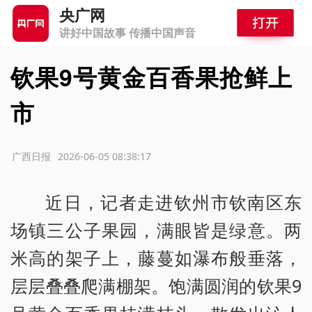
央广网
讲好中国故事 传播中国声音
钦果9号黄金百香果抢鲜上
市
源：广西日报
2026-06-05 08:38:17
近日，记者走进钦州市钦南区东
场镇三公子果园，满眼皆是绿意。两
米高的架子上，藤蔓如瀑布般垂落，
层层叠叠爬满棚架。饱满圆润的钦果9