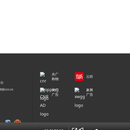
央广
云听
购物
平台
@cnr.cn
央广
象舞
广告
广告