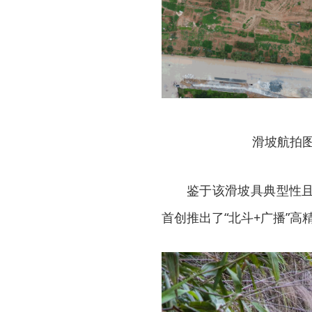
滑坡航拍
鉴于该滑坡具典型性
首创推出了“北斗+广播”