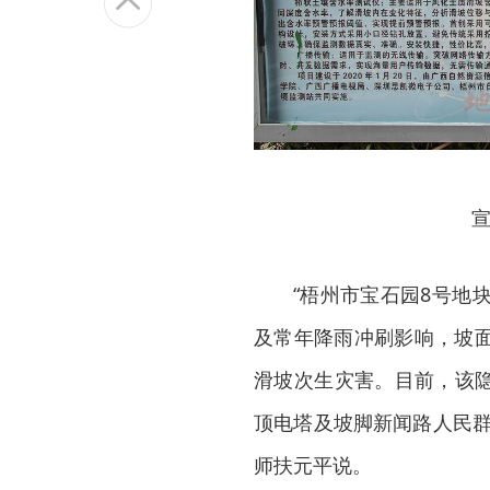
宣
“梧州市宝石园8号地
及常年降雨冲刷影响，坡
滑坡次生灾害。目前，该隐
顶电塔及坡脚新闻路人民群
师扶元平说。