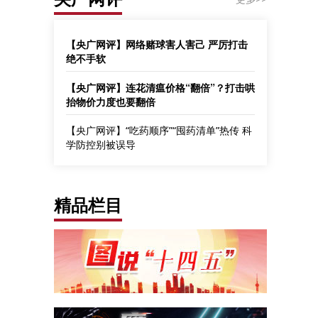
【央广网评】网络赌球害人害己 严厉打击
绝不手软
【央广网评】连花清瘟价格“翻倍”？打击哄
抬物价力度也要翻倍
【央广网评】“吃药顺序”“囤药清单”热传 科
学防控别被误导
精品栏目