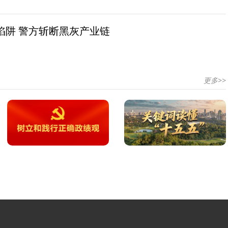
陷阱 警方斩断黑灰产业链
更多>>