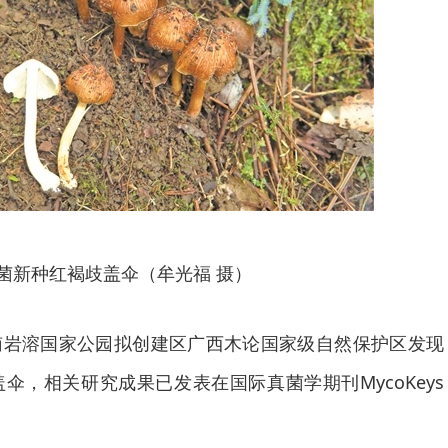
菌新种红褐歧盖伞（牟光福 摄）
南岩溶国家公园拟创建区广西木论国家级自然保护区发现
伞，相关研究成果已发表在国际真菌学期刊MycoKeys