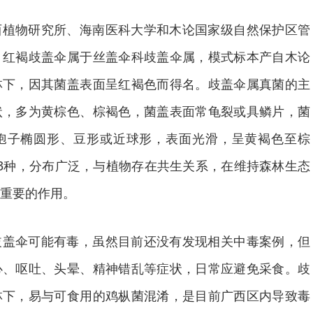
西植物研究所、海南医科大学和木论国家级自然保护区管
，红褐歧盖伞属于丝盖伞科歧盖伞属，模式标本产自木论
林下，因其菌盖表面呈红褐色而得名。歧盖伞属真菌的主
状，多为黄棕色、棕褐色，菌盖表面常龟裂或具鳞片，菌
孢子椭圆形、豆形或近球形，表面光滑，呈黄褐色至棕
3种，分布广泛，与植物存在共生关系，在维持森林生态
重要的作用。
歧盖伞可能有毒，虽然目前还没有发现相关中毒案例，但
心、呕吐、头晕、精神错乱等症状，日常应避免采食。歧
林下，易与可食用的鸡枞菌混淆，是目前广西区内导致毒