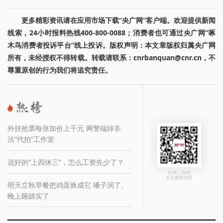
更多精彩资讯请在应用市场下载“央广网”客户端。欢迎提供新闻
线索，24小时报料热线400-800-0088；消费者也可通过央广网“啄
木鸟消费者投诉平台”线上投诉。版权声明：本文章版权归属央广网
所有，未经授权不得转载。转载请联系：cnrbanquan@cnr.cn，不
尊重原创的行为我们将追究责任。
外挂抢票每张加价上千元 网警端掉非
法“代拍”工作室
说好的“上四休三”，怎么工资先少了？
长按二维码
关注精彩内容
明天立秋早餐把鸡蛋换成它 嗓子润了、
晚上睡踏实了