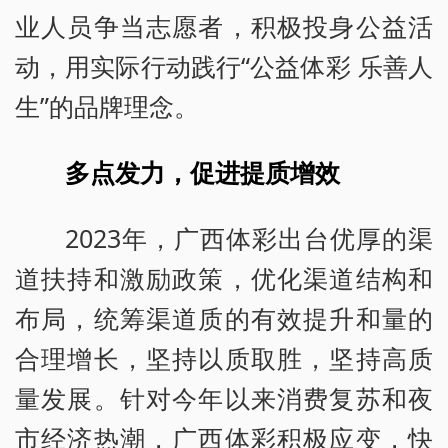
业人员争当志愿者，积极投身公益活
动，用实际行动践行“公益体彩 乐善人
生”的品牌理念。
多点发力，促进提质增效
2023年，广西体彩出台优厚的渠
道扶持和激励政策，优化渠道结构和
布局，统筹渠道质的有效提升和量的
合理增长，坚持以质取胜，坚持高质
量发展。针对今年以来消费复苏和夜
市经济热潮，广西体彩积极应变，快