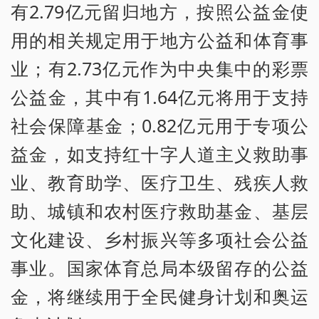
有2.79亿元留归地方，按照公益金使
用的相关规定用于地方公益和体育事
业；有2.73亿元作为中央集中的彩票
公益金，其中有1.64亿元将用于支持
社会保障基金；0.82亿元用于专项公
益金，如支持红十字人道主义救助事
业、教育助学、医疗卫生、残疾人救
助、城镇和农村医疗救助基金、基层
文化建设、乡村振兴等多项社会公益
事业。国家体育总局本级留存的公益
金，将继续用于全民健身计划和奥运