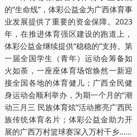
的“生命线”，体彩公益金为广西体育事
业发展提供了重要的资金保障。2023
年，在推进体育强区建设的跑道上，
体彩公益金继续提供“稳稳的”支持。第
一届全国学生（青年）运动会筹备如
火如荼，一座座体育场馆焕然一新迎
接全国各地的体育健儿；广西全民健
身运动会顺利举办，为期一个月的“潮
动三月三 民族体育炫”活动擦亮广西民
族传统体育名片；体彩公益金助力开
展的广西万村篮球赛深入万村千乡……