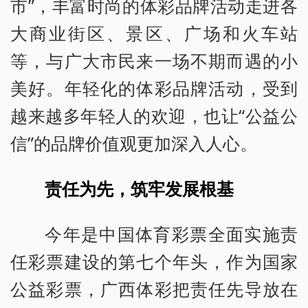
市”，丰富时尚的体彩品牌活动走进各
大商业街区、景区、广场和火车站
等，与广大市民来一场不期而遇的小
美好。年轻化的体彩品牌活动，受到
越来越多年轻人的欢迎，也让“公益公
信”的品牌价值观更加深入人心。
责任为先，筑牢发展根基
今年是中国体育彩票全面实施责
任彩票建设的第七个年头，作为国家
公益彩票，广西体彩把责任先导放在