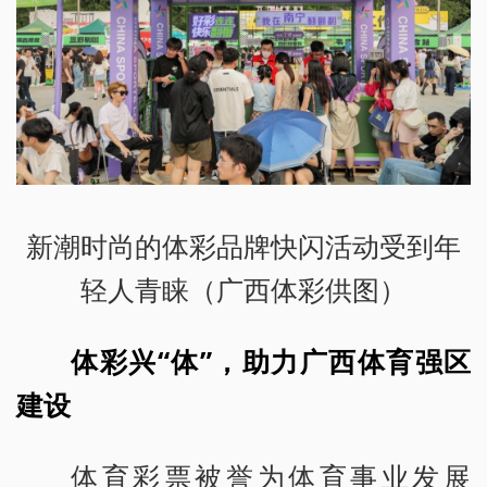
新潮时尚的体彩品牌快闪活动受到年
轻人青睐（广西体彩供图）
体彩兴“体”，助力广西体育强区
建设
体育彩票被誉为体育事业发展