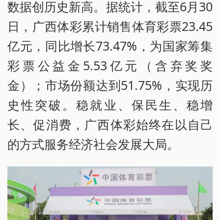
数据创历史新高。据统计，截至6月30
日，广西体彩累计销售体育彩票23.45
亿元，同比增长73.47%，为国家筹集
彩票公益金5.53亿元（含弃奖奖
金）；市场份额达到51.75%，实现历
史性突破。稳就业、保民生、稳增
长、促消费，广西体彩始终在以自己
的方式服务经济社会发展大局。