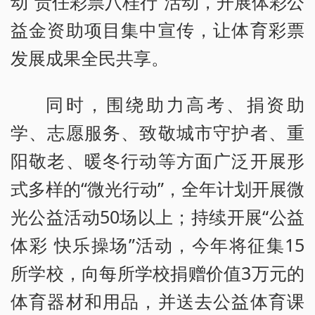
动“责任彩票八桂行”活动，开展体彩公
益金资助项目集中宣传，让体育彩票
发展成果全民共享。
同时，围绕助力高考、捐资助
学、志愿服务、致敬城市守护者、重
阳敬老、暖冬行动等方面广泛开展形
式多样的“微光行动”，全年计划开展微
光公益活动50场以上；持续开展“公益
体彩 快乐操场”活动，今年将征集15
所学校，向每所学校捐赠价值3万元的
体育器材和用品，并送去公益体育课