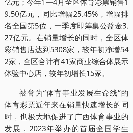
亿元；今年1—4月全区体育彩票销售1
9.50亿元，同比增幅25.45%，增幅排
名全国第5位，一季度即筹集公益金3.
27亿元。在销量增长的同时，全区体
彩销售店达到5308家，较年初净增54
2家，全区合计有41家商业综合体展示
体验中心店，较年初增长15家。
被誉为“体育事业发展生命线”的
体育彩票近年来在销量快速增长的同
时，也极大地促进了广西体育事业的
发展，2023年举办的首届全国学生