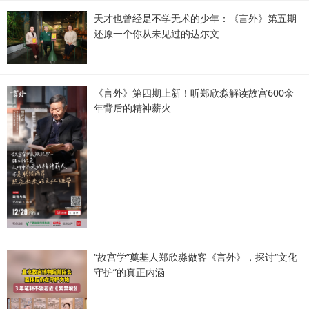
天才也曾经是不学无术的少年：《言外》第五期
还原一个你从未见过的达尔文
《言外》第四期上新！听郑欣淼解读故宫600余
年背后的精神薪火
“故宫学”奠基人郑欣淼做客《言外》，探讨“文化
守护”的真正内涵