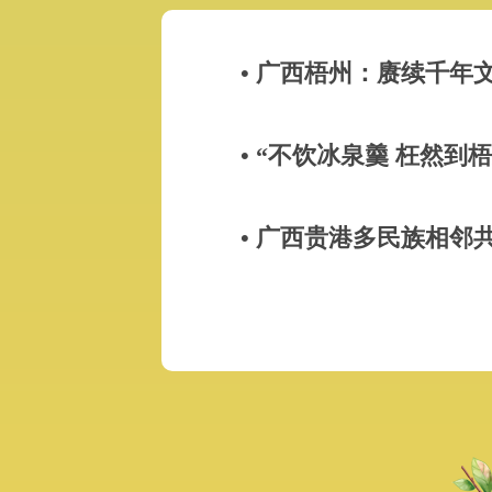
• 广西梧州：赓续千年
• “不饮冰泉羹 枉然到
• 广西贵港多民族相邻